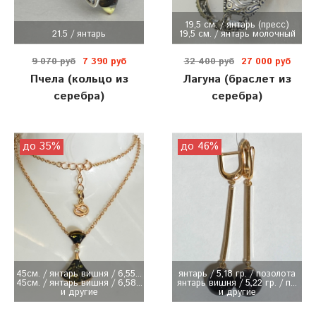
19,5 см. / янтарь (пресс)
21.5 / янтарь
19,5 см. / янтарь молочный
9 070 руб
7 390 руб
32 400 руб
27 000 руб
Пчела (кольцо из
Лагуна (браслет из
серебра)
серебра)
до 35%
до 46%
45см. / янтарь вишня / 6,55...
янтарь / 5,18 гр. / позолота
45см. / янтарь вишня / 6,58...
янтарь вишня / 5,22 гр. / п...
и другие
и другие